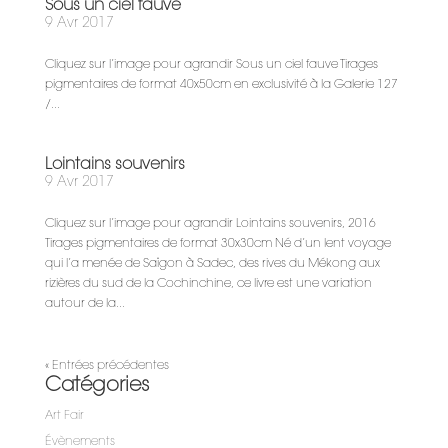
Sous un ciel fauve
9 Avr 2017
Cliquez sur l’image pour agrandir Sous un ciel fauve Tirages
pigmentaires de format 40x50cm en exclusivité à la Galerie 127
/...
Lointains souvenirs
9 Avr 2017
Cliquez sur l’image pour agrandir Lointains souvenirs, 2016
Tirages pigmentaires de format 30x30cm Né d’un lent voyage
qui l’a menée de Saïgon à Sadec, des rives du Mékong aux
rizières du sud de la Cochinchine, ce livre est une variation
autour de la...
« Entrées précédentes
Catégories
Art Fair
Évènements